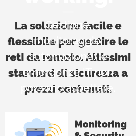
Gestione,
La soluzione facile e
monitoraggio,
flessibile per gestire le
automazione: le
reti da remoto. Altissimi
emergenze IT non
stardard di sicurezza a
possono aspettare.
prezzi contenuti.
Monitoring
& Security