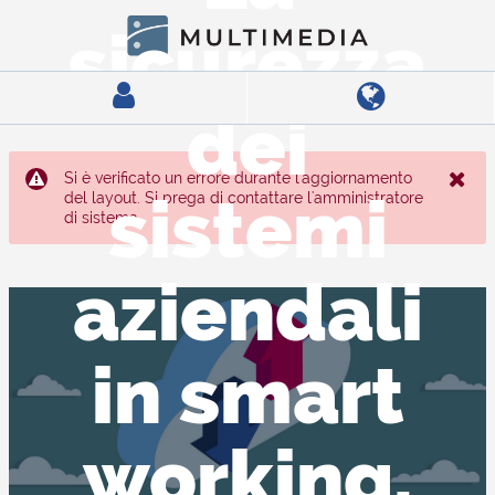
Skip to Main Content
sicurezza
dei
Si è verificato un errore durante l'aggiornamento
sistemi
del layout. Si prega di contattare l'amministratore
di sistema.
aziendali
in smart
working.