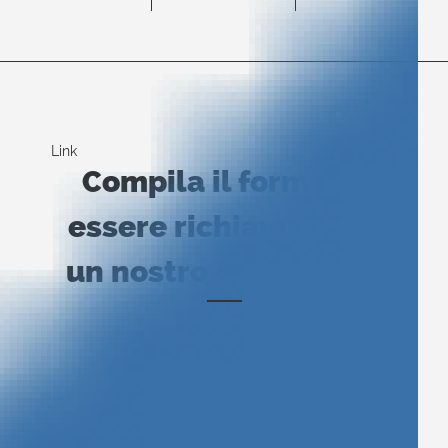
Link
Compila il form per
essere richiamato da
un nostro consulente